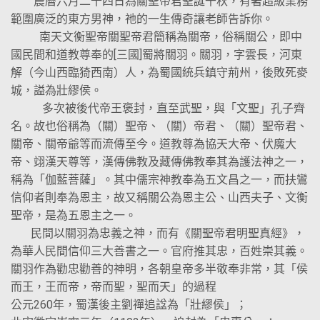
農曆六月二十四日為關聖帝君聖誕千秋，有著超級業務
範圍廣泛的東方男神，祂的一生傳奇讓老師告訴你。
南天文衡聖帝關聖帝君簡稱為關帝，俗稱關公，即中
國民間和道教尊奉的[三國]蜀將關羽。關羽，字雲長，河東
解（今山西臨猗西南）人，為蜀國統兵鎮守荊州，後敗死麥
城，謚為壯繆侯。
多次被後代帝王褒封，直至武聖，與「文聖」孔子齊
名。故也俗稱為（關）聖帝、（關）帝君、（關）聖帝君、
關帝、關帝爺等而流傳至今。道教尊為協天大帝、伏魔大
帝、翊漢天尊等，漢傳佛教及藏傳佛教奉其為護法神之一，
稱為「伽藍菩薩」。其中儒宗神教奉為五文昌之一，而扶鸞
信仰者則奉為恩主，故又稱關公為恩主公、山西夫子、文衡
聖帝，是為五恩主之一。
民間以關羽為忠義之神，而有《關聖帝君明聖真經》，
為華人民間信仰三大善書之一。官府推其忠，百姓崇其義。
關羽作為勸忠勸善的神明，各朝皇帝多半敬奉非常，其「侯
而王，王而帝，帝而聖，聖而天」的過程
公元260年，蜀漢後主劉禪追諡為「壯繆侯」；