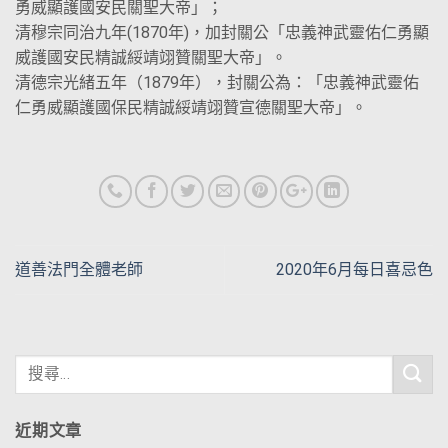
勇威顯護國安民關聖大帝」；
清穆宗同治九年(1870年)，加封關公「忠義神武靈佑仁勇顯
威護國安民精誠綏靖翊贊關聖大帝」。
清德宗光緒五年（1879年），封關公為：「忠義神武靈佑
仁勇威顯護國保民精誠綏靖翊贊宣德關聖大帝」。
道善法門全體老師
2020年6月每日喜忌色
近期文章