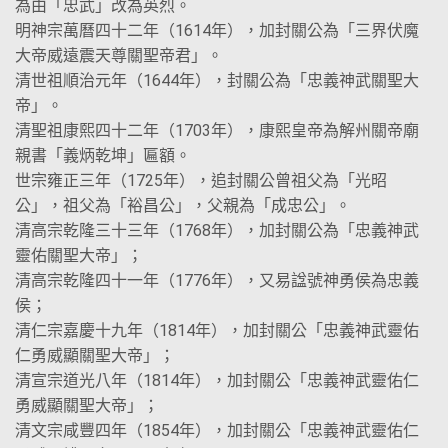
為由「忠武」改為英烈。
明神宗萬曆四十二年（1614年），加封關公為「三界伏魔
大帝威遠震天尊關聖帝君」。
清世祖順治元年（1644年），封關公為「忠義神武關聖大
帝」。
清聖祖康熙四十二年（1703年），康熙皇帝為解州關帝廟
親書「義炳乾坤」匾額。
世宗雍正三年（1725年），追封關公曾祖父為「光昭
公」，祖父為「裕昌公」，父親為「成忠公」。
清高宗乾隆三十三年（1768年），加封關公為「忠義神武
靈佑關聖大帝」；
清高宗乾隆四十一年（1776年），又易諡號神勇侯為忠義
侯；
清仁宗嘉慶十九年（1814年），加封關公「忠義神武靈佑
仁勇威顯關聖大帝」；
清宣宗道光八年（1814年），加封關公「忠義神武靈佑仁
勇威顯關聖大帝」；
清文宗咸豐四年（1854年），加封關公「忠義神武靈佑仁