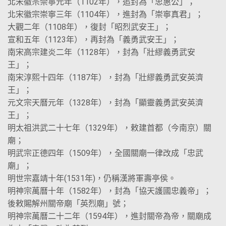
北宋徽宗崇寧元年（1102年），追封為「忠惠公」；
北宋徽宗崇寧三年（1104年），進封為「崇寧真君」；
大觀二年（1108年），復封「昭烈武安王」；
宣和五年（1123年），再封為「義勇武安王」；
南宋高宗建炎二年（1128年），封為「壯繆義勇武安
王」；
南宋淳熙十四年（1187年），封為「壯繆義勇武安英濟
王」；
元文宗天曆元年（1328年），封為「顯靈義勇武安英濟
王」；
明太祖洪武二十七年（1329年），敕建首都（今南京）關
廟；
明武宗正德四年（1509年），全國關廟一律改成「忠武
廟」；
明世宗嘉靖十年(1531年)，仍稱漢將軍壽亭侯。
明神宗萬曆十年（1582年），封為「協天護國忠義帝」；
後敕賜解州關帝廟「英烈廟」號；
明神宗萬曆二十二年（1594年），進封關帝為帝，關廟成