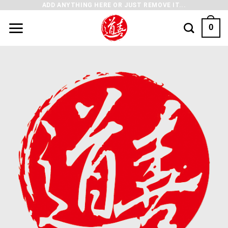
ADD ANYTHING HERE OR JUST REMOVE IT...
0