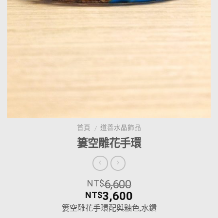
首頁
道善水晶飾品
/
簍空雕花手環
6,600
NT$
3,600
NT$
簍空雕花手環配與釉色,水鑽