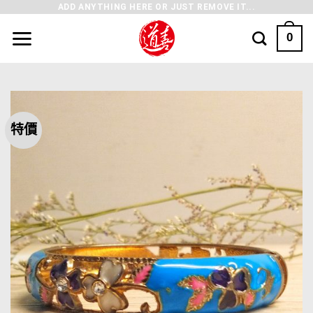
ADD ANYTHING HERE OR JUST REMOVE IT...
0
特價