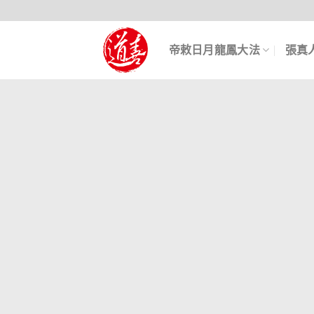
帝敕日月龍鳳大法
張真