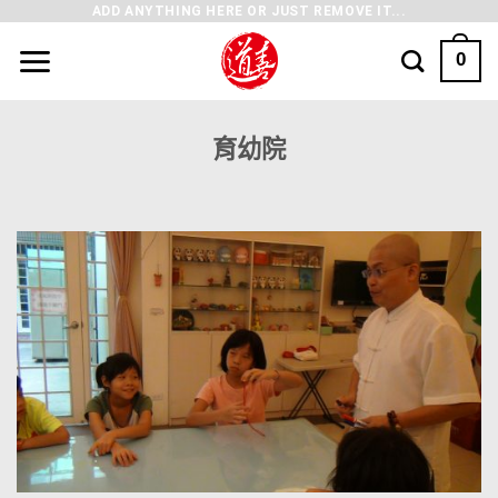
ADD ANYTHING HERE OR JUST REMOVE IT...
0
育幼院