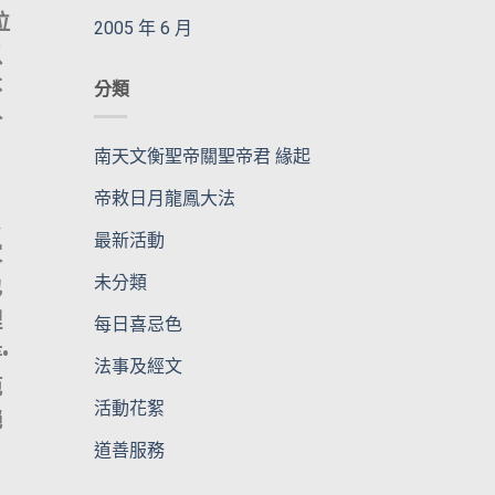
位
2005 年 6 月
以
不
分類
於
南天文衡聖帝關聖帝君 緣起
帝敕日月龍鳳大法
最新活動
家
未分類
也
理
每日喜忌色
•
法事及經文
範
活動花絮
絕
道善服務