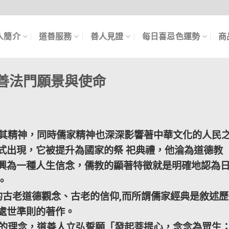
人簡介
道善服務
善人見證
每日喜忌色運勢
商
善法門願景與使命
精神，同時儒家精神也深深影響著中華文化的人民
式出現，它被提升為國家的祭 祀典禮，他淪為道德教
興為一種人生信念，儒教的顯著特徵就是明確地認為
。
古老道德觀念、古老的信仰,而所謂儒家經典是敘述歷
處世準則的著作。
理念，道善人立弘誓願「發起菩提心，念念為眾生