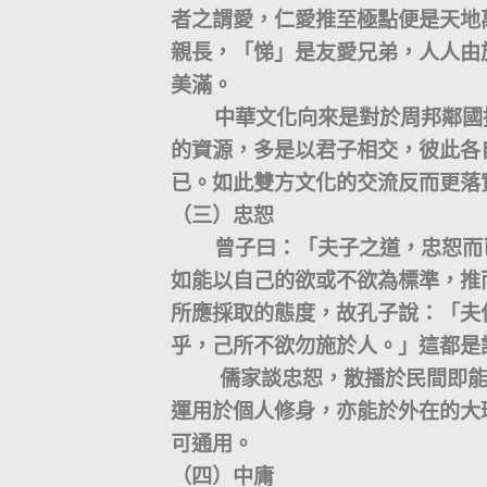
者之謂愛，仁愛推至極點便是天地
親長，「悌」是友愛兄弟，人人由
美滿。
中華文化向來是對於周邦鄰國採
的資源，多是以君子相交，彼此各
已。如此雙方文化的交流反而更落
（三）忠恕
曾子曰：「夫子之道，忠恕而已
如能以自己的欲或不欲為標準，推
所應採取的態度，故孔子說：「夫
乎，己所不欲勿施於人。」這都是
儒家談忠恕，散播於民間即能形
運用於個人修身，亦能於外在的大
可通用。
（四）中庸