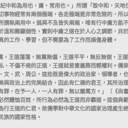
中和為用也，庸，常用也。」所謂「致中和，天地
切事物經常有兩個極端，各走極端是非常危險的，所
所謂執兩用中。過與不及皆失兩端，唯有行中庸方能
於溫和難顯個性，實則中庸之道在於人心之調節，非
真的工作、學習，但不需要為了工作而損傷身體。
黨，王道蕩蕩，無黨無偏，王道平平，無反無側，王道
私、不偏不倚的正道，王道就是重義務而輕權利。儒
、文、武、周公，這些既是偉大的政治家、領導者，
美與政治上的完美結合，因此有仁德的君王，其所治
有罪，在予一人，一人有罪，無以爾萬方。」（《尚書
必然體恤百姓，所行為必然為王道而非霸道。這個典
為行王道的仁君。故儒學對中華文化的國家治理產生
民族的國家性格。