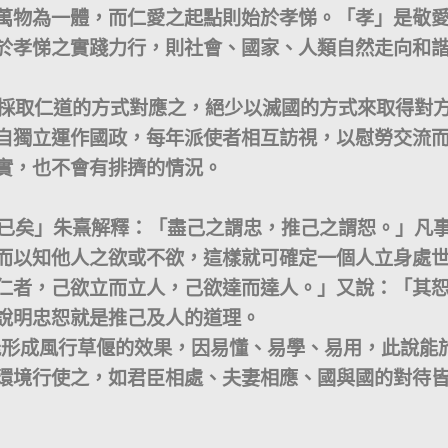
萬物為一體，而仁愛之起點則始於孝悌。「孝」是敬
於孝悌之實踐力行，則社會、國家、人類自然走向和
取仁道的方式對應之，絕少以滅國的方式來取得對
自獨立運作國政，每年派使者相互訪視，以慰勞交流
實，也不會有排擠的情況。
矣」朱熹解釋：「盡己之謂忠，推己之謂恕。」凡
而以知他人之欲或不欲，這樣就可確定一個人立身處
仁者，己欲立而立人，己欲達而達人。」又說：「其
說明忠恕就是推己及人的道理。
成風行草偃的效果，因易懂、易學、易用，此說能
環境行使之，如君臣相處、夫妻相應、國與國的對待