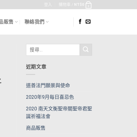
登入
購物車 /
NT$
0
0
品販售
聯絡我們
近期文章
之
道善法門願景與使命
2020年9月每日喜忌色
日
2020 南天文衡聖帝關聖帝君聖
誕祈福法會
商品販售
；