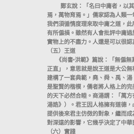
鄭玄說：「名曰中庸者，以其記
焉，萬物育焉。」儒家認為人類一
我們須循情度理來取中庸之道，此
有所偏損。雖然有人會批評中庸過
實物上的不盡力。人還是可以很認
（五）王道
《尚書•洪範》篇說：「無偏無
正直」，意思就是說王道是大公無
建構了一套典範，堯、舜、禹、湯
是聖賢的楷模，儒者將人格上的完
的天下必然合睦。商湯謂：「萬方
湯誥》）。君王因人格擁有道德，
提供後來君主仿傚的對象，繼而成
對深遠的影響，它幾乎決定了中華
（六）實踐