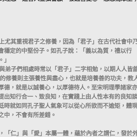
尤其重視君子之修養，因為「君子」在古代社會中
會穩定的中堅份子。如孔子說：「義以為質，禮以行
。」
與弟子們相處時常以「君子」二字相勉，以期人人皆
格的修養則主張養性與盡心，也就是培養善的功夫，教
厚德，就是以誠養心，以厚德待人。至宋明理學諸家
提出知行合一、致良知，在實踐上由人性本有的良知
低時就如同孔子聖人氣象可以從心所欲而不逾矩，體
之中，不會有所差錯。
「仁」與「愛」本屬一體，蘊於內者之謂仁，發於