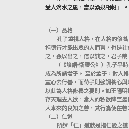
受人滴水之恩，當以湧泉相報」 。
（一）品格
孔子重視人格，在人格的修養上
指德行才能出眾的人而言，也是社
之，孫以出之，信以誠之，君子哉
（《論語•衛靈公》）孔子平時
成為所謂君子。 至於孟子，對人
盡心去行善，而荀子則強調養心與
以此為人格修養之要則。如王陽明
存天理去人欲，當人的私欲降至最
人本來的良知之善，其行為便在善
（二）仁道
所謂「仁」道就是指仁愛之道，