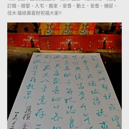
訂婚、嫁娶、入宅、搬家、安香、動土、安香、捕捉、
伐木:福祿壽喜財祝福大家!!