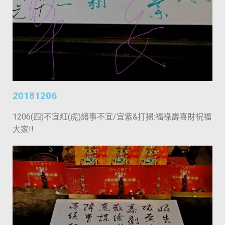
20181206
1206(四)不宜紅(虎)諸事不宜/宜紫&打掃:福祿壽喜財祝福
大家!!