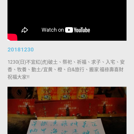
20181230
1230(日)不宜紅(虎)破土、祭祀、祈福、求子、入宅、安
香、牧養、動土/宜黄、橙、白&旅行、搬家:福祿壽喜財
祝福大家!!