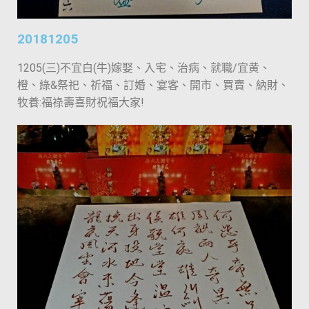
20181205
1205(三)不宜白(牛)嫁娶、入宅、治病、就職/宜黄、
橙、綠&祭祀、祈福、訂婚、宴客、開市、買賣、納財、
牧養:福祿壽喜財祝福大家!