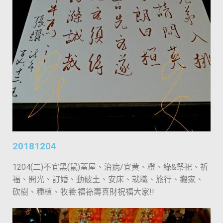
20181204
1204(二)不宜黑(鼠)蓋屋、治病/宜黄、橙、綠&祭祀、祈
福、開光、訂婚、動破土、安床、就職、旅行、搬家、
砍樹、種植、牧養:福祿壽喜財祝福大家!!