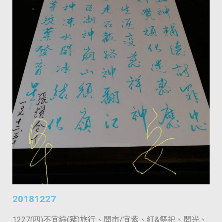
20181227
1227(四)不宜綠(豬)旅行、開市/宜紫、紅&祭祀、開光、