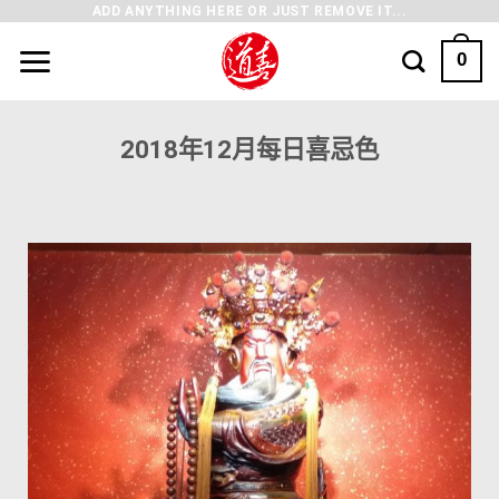
ADD ANYTHING HERE OR JUST REMOVE IT...
0
2018年12月每日喜忌色