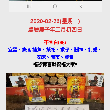
2020-02-26(星期三)
農曆庚子年二月初四日
不宜白(蛇)
宜黑、綠 & 捕魚、祭祀、求子、酬神、訂婚、
安床、開市、買賣
福祿壽喜財祝福大家!!