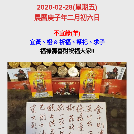
2020-02-28(星期五)
農曆庚子年二月初六日
不宜綠(羊)
宜黃、橙 & 祈福、祭祀、求子
福祿壽喜財祝福大家!!