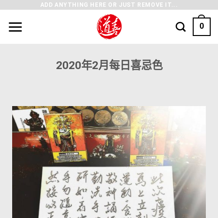
ADD ANYTHING HERE OR JUST REMOVE IT...
0
2020年2月每日喜忌色