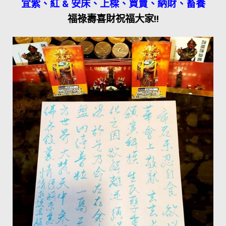
宜紫、紅 & 安床、上樑、買賣、納財、畜養
福祿壽喜財祝福大家!!