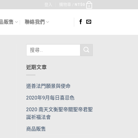
登入
購物車 /
NT$
0
0
品販售
聯絡我們
近期文章
道善法門願景與使命
2020年9月每日喜忌色
2020 南天文衡聖帝關聖帝君聖
誕祈福法會
商品販售