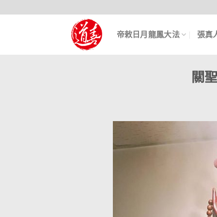
帝敕日月龍鳳大法
張真
關聖