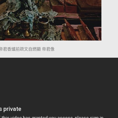
帝君香爐前疏文自燃顯 帝君像