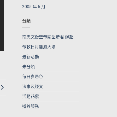
2005 年 6 月
分類
南天文衡聖帝關聖帝君 緣起
帝敕日月龍鳳大法
最新活動
未分類
每日喜忌色
法事及經文
活動花絮
道善服務