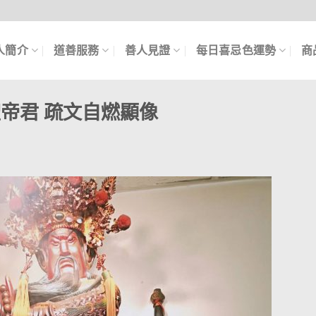
人簡介
道善服務
善人見證
每日喜忌色運勢
商
帝君 疏文自燃顯像