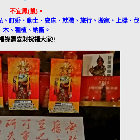
不宜黑(鼠)
。
開光、訂婚、動土、安床、就職、旅行、搬家、上樑、伐
木、種植、納畜
。
福祿壽喜財祝福大家!!