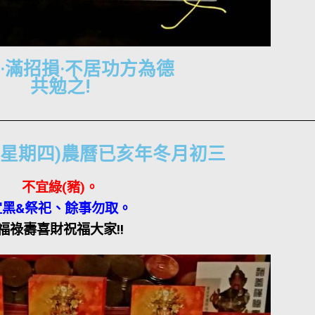
·滿招損·不居功方為德
共勉之!
-28(星期四)農曆已亥年冬月初三
不宜綠
(
豬
)
。
宜黑
&
祭祀、餘事勿取
。
福祿壽喜財祝福大家!!