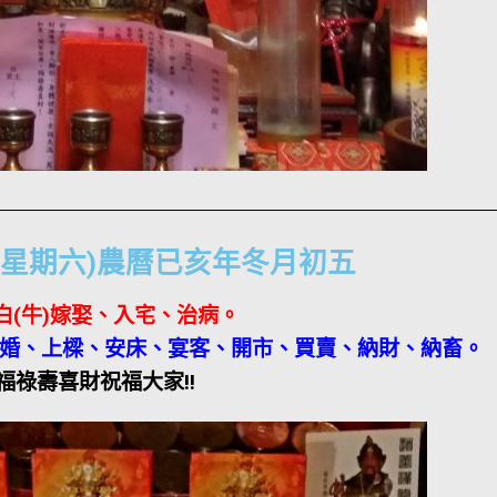
-29(星期六)農曆已亥年冬月初五
白(牛)嫁娶、入宅、治病
。
訂婚、上樑、安床、宴客、開市、買賣、納財、納畜
。
福祿壽喜財祝福大家!!