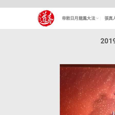
帝敕日月龍鳳大法
張真
20