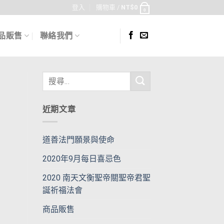
登入
購物車 /
NT$
0
0
品販售
聯絡我們
近期文章
道善法門願景與使命
2020年9月每日喜忌色
2020 南天文衡聖帝關聖帝君聖
誕祈福法會
商品販售