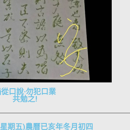
禍從口說·勿犯口業
共勉之!
-29(星期五)農曆已亥年冬月初四