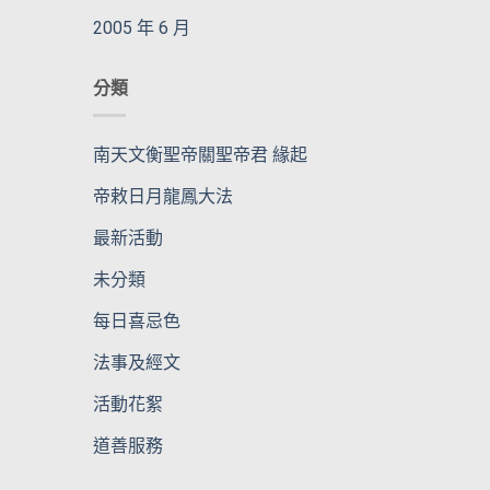
2005 年 6 月
分類
南天文衡聖帝關聖帝君 緣起
帝敕日月龍鳳大法
最新活動
未分類
每日喜忌色
法事及經文
活動花絮
道善服務