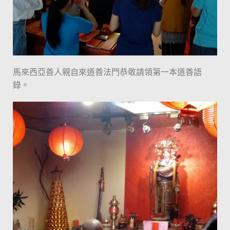
馬來西亞善人親自來道善法門恭敬請領第一本道善語
錄。